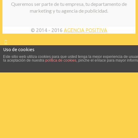
Queremos ser parte de tu empresa, tu departamento de
marketing y tu agencia de publicidad.
© 2014 - 2016
AGENCIA POSITIVA
Uso de cookies
Este sitio web utiliza cookies para que usted tenga la mejor experiencia de us
la aceptación de nuestra
política de cookies
, pinche el enlace para mayor inform