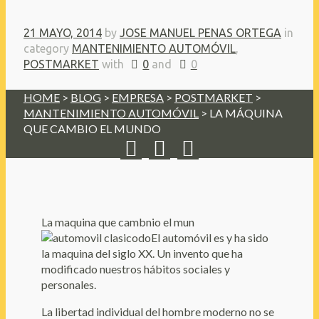
21 MAYO, 2014
by
JOSE MANUEL PENAS ORTEGA
in
category
MANTENIMIENTO AUTOMÓVIL
,
POSTMARKET
with
0
and
0
HOME
>
BLOG
>
EMPRESA
>
POSTMARKET
>
MANTENIMIENTO AUTOMÓVIL
> LA MÁQUINA
QUE CAMBIO EL MUNDO
La maquina que cambnio el mun
doEl automóvil es y ha sido
la maquina del siglo XX. Un invento que ha
modificado nuestros hábitos sociales y
personales.
La libertad individual del hombre moderno no se